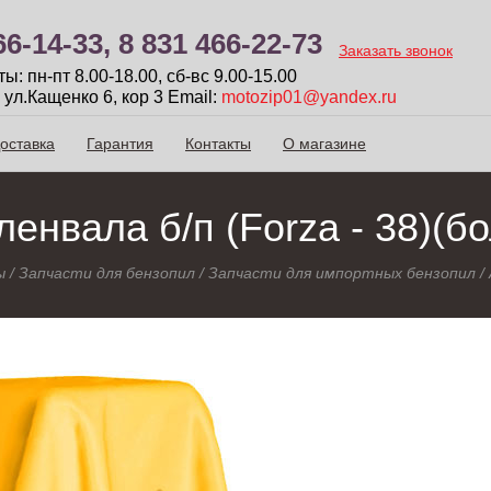
66-14-33,
8 831 466-22-73
Заказать звонок
: пн-пт 8.00-18.00, сб-вc 9.00-15.00
 ул.Кащенко 6, кор 3
Email:
motozip01@yandex.ru
оставка
Гарантия
Контакты
О магазине
енвала б/п (Forza - 38)(бо
ы
/
Запчасти для бензопил
/
Запчасти для импортных бензопил
/