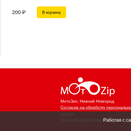
200
P
В корзину
МотоЗип
, Нижний Новгород
Согласие на обработку персональн
данных
Политика защиты персональных да
Работая с с