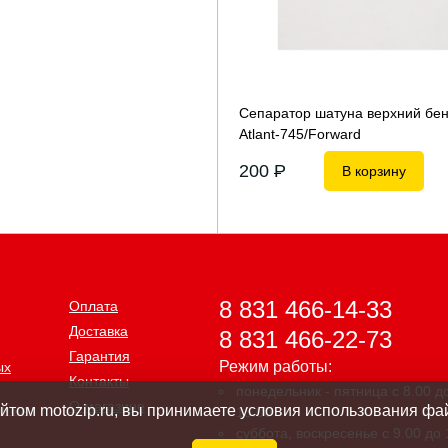
Сепаратор шатуна верхний бе
Atlant-745/Forward
200
P
В корзину
8 831 466-14-33
Оплата
Доставка
8 831 466-22-73
Гарантия
Режим работы:
ых
Контакты
понедельник - пятница с 8.00 д
О магазине
нных
айтом motozip.ru, вы принимаете условия использования фай
18.00
суббота, воскресенье с 9.00 до 