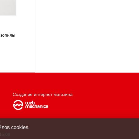
нзопилы
Создание интернет магазина
о
лов cookies.
15.00