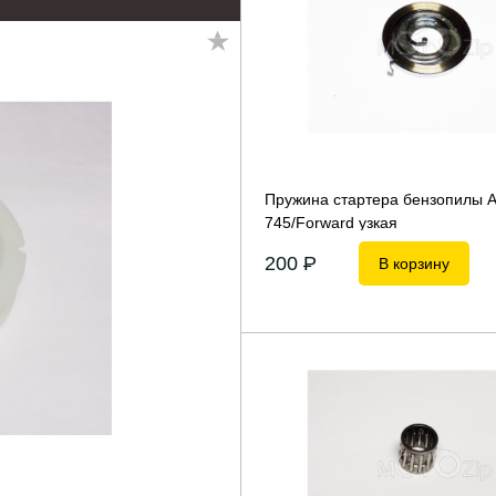
Пружина стартера бензопилы At
745/Forward узкая
200
P
В корзину