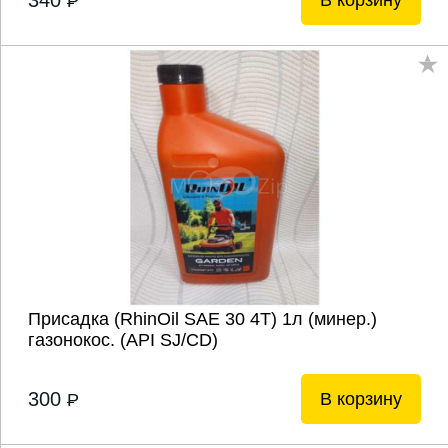
340
В корзину
P
Присадка (RhinOil SAE 30 4T) 1л (минер.)
газонокос. (API SJ/CD)
300
В корзину
P