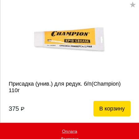
Присадка (унив.) для редук. б/п(Champion)
110г
375
В корзину
P
Оплата
Доставка